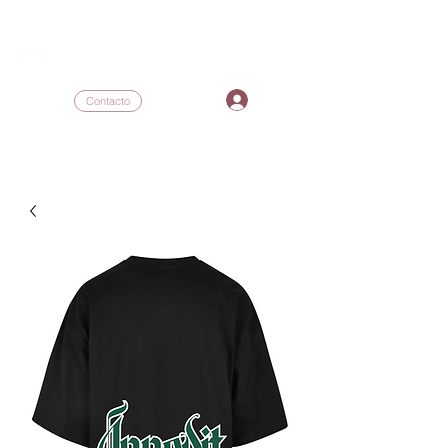
INNEDIT DANCE COMPLEX
I
Contacto
inneditdc@gmail.com